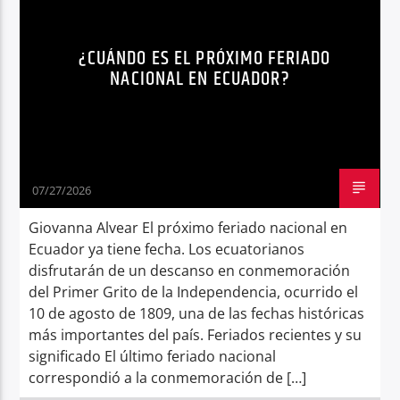
FERIADO
FERIADO NACIONAL ECUADOR
¿CUÁNDO ES EL PRÓXIMO FERIADO
NOTICIAS
SÍNTESIS NOTICIOSA
NACIONAL EN ECUADOR?
07/27/2026
Giovanna Alvear El próximo feriado nacional en
Ecuador ya tiene fecha. Los ecuatorianos
disfrutarán de un descanso en conmemoración
del Primer Grito de la Independencia, ocurrido el
10 de agosto de 1809, una de las fechas históricas
más importantes del país. Feriados recientes y su
significado El último feriado nacional
correspondió a la conmemoración de […]