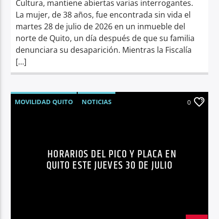
Cultura, mantiene abiertas varias interrogantes.
La mujer, de 38 años, fue encontrada sin vida el
martes 28 de julio de 2026 en un inmueble del
norte de Quito, un día después de que su familia
denunciara su desaparición. Mientras la Fiscalía
[…]
MOVILIDAD QUITO
NOTICIAS
0
PICO Y PLACA
QUITO
SÍNTESIS NOTICIOSA
TRÁNSITO QUITO
HORARIOS DEL PICO Y PLACA EN
QUITO ESTE JUEVES 30 DE JULIO