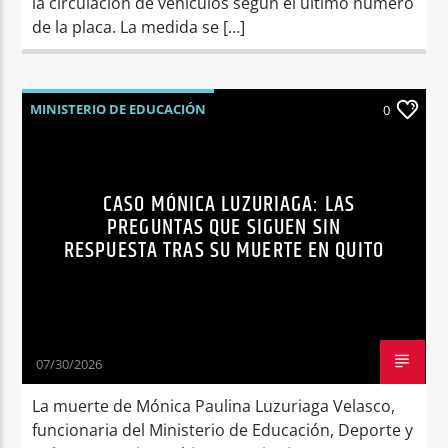
la circulación de vehículos según el último número
de la placa. La medida se […]
MINISTERIO DE EDUCACIÓN
0
MÓNICA LUZURIAGA
NOTICIAS
QUITO
SEGURIDAD
SÍNTESIS NOTICIOSA
CASO MÓNICA LUZURIAGA: LAS
VIOLENCIA DE GÉNERO
PREGUNTAS QUE SIGUEN SIN
RESPUESTA TRAS SU MUERTE EN QUITO
07/30/2026
La muerte de Mónica Paulina Luzuriaga Velasco,
funcionaria del Ministerio de Educación, Deporte y