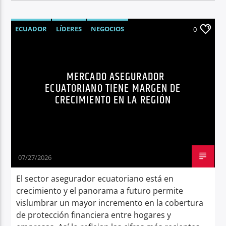
ECUADOR
LÍDERES
NEGOCIOS
0
NOTICIAS
SEGUROS
SÍNTESIS NOTICIOSA
MERCADO ASEGURADOR
ECUATORIANO TIENE MARGEN DE
CRECIMIENTO EN LA REGIÓN
07/27/2026
El sector asegurador ecuatoriano está en
crecimiento y el panorama a futuro permite
vislumbrar un mayor incremento en la cobertura
de protección financiera entre hogares y