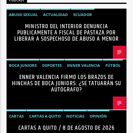
PODCAST
ABUSO SEXUAL
ACTUALIDAD
ECUADOR
MINISTRO DEL INTERIOR DENUNCIA
JOHN REIMBERG
MINISTRO DEL INTERIOR
NOTICIAS
PUBLICAMENTE A FISCAL DE PASTAZA POR
SEGURIDAD
LIBERAR A SOSPECHOSO DE ABUSO A MENOR
BOCA JUNIORS
DEPORTES
ENNER VALENCIA
FÚTBOL
ENNER VALENCIA FIRMÓ LOS BRAZOS DE
NOTICIAS
HINCHAS DE BOCA JUNIORS: ¿SE TATUARÁN SU
AUTÓGRAFO?
CARTAS
CARTAS A QUITO
NOTICIAS
OPINIÓN
CARTAS A QUITO / 8 DE AGOSTO DE 2026