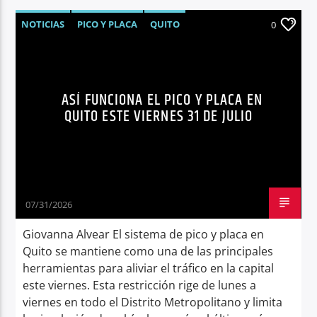
NOTICIAS
PICO Y PLACA
QUITO
0
SÍNTESIS NOTICIOSA
ASÍ FUNCIONA EL PICO Y PLACA EN
QUITO ESTE VIERNES 31 DE JULIO
07/31/2026
Giovanna Alvear El sistema de pico y placa en
Quito se mantiene como una de las principales
herramientas para aliviar el tráfico en la capital
este viernes. Esta restricción rige de lunes a
viernes en todo el Distrito Metropolitano y limita