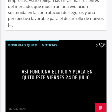
empresas. Así lo reflejan las cifras más recientes
del mercado, que muestran una evolución
sostenida en la contratación de seguros y una
perspectiva favorable para el desarrollo de nuevos
[…]
MOVILIDAD QUITO
NOTICIAS
0
PICO Y PLACA
QUITO
SÍNTESIS NOTICIOSA
TRÁNSITO QUITO
ASÍ FUNCIONA EL PICO Y PLACA EN
QUITO ESTE VIERNES 24 DE JULIO
07/24/2026