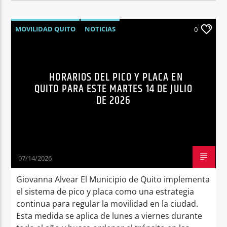
MOVILIDAD QUITO
NOTICIAS
0
PICO Y PLACA
QUITO
SÍNTESIS NOTICIOSA
TRÁNSITO QUITO
HORARIOS DEL PICO Y PLACA EN
QUITO PARA ESTE MARTES 14 DE JULIO
DE 2026
07/14/2026
Giovanna Alvear El Municipio de Quito implementa
el sistema de pico y placa como una estrategia
continua para regular la movilidad en la ciudad.
Esta medida se aplica de lunes a viernes durante