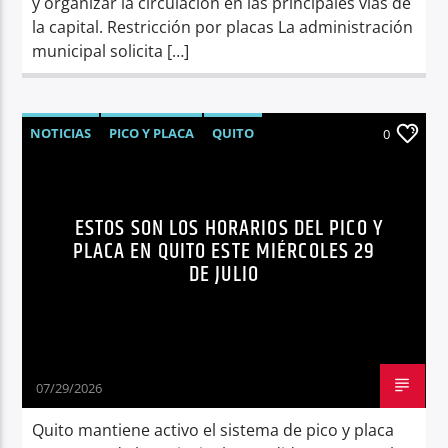
y organizar la circulación en las principales vías de
la capital. Restricción por placas La administración
municipal solicita […]
NOTICIAS
PICO Y PLACA
QUITO
0
SÍNTESIS NOTICIOSA
TRÁNSITO QUITO
ESTOS SON LOS HORARIOS DEL PICO Y
PLACA EN QUITO ESTE MIÉRCOLES 29
DE JULIO
07/29/2026
Quito mantiene activo el sistema de pico y placa