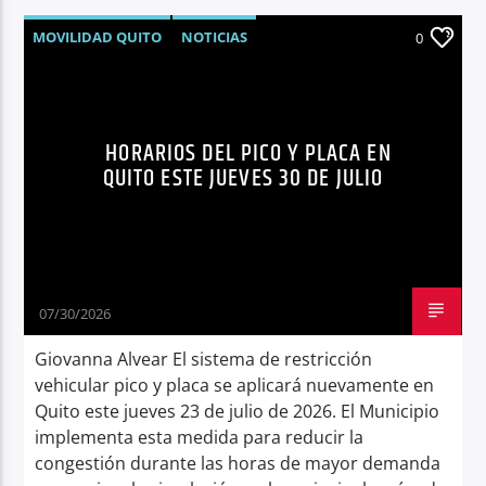
MOVILIDAD QUITO
NOTICIAS
0
PICO Y PLACA
QUITO
SÍNTESIS NOTICIOSA
TRÁNSITO QUITO
HORARIOS DEL PICO Y PLACA EN
QUITO ESTE JUEVES 30 DE JULIO
07/30/2026
Giovanna Alvear El sistema de restricción
vehicular pico y placa se aplicará nuevamente en
Quito este jueves 23 de julio de 2026. El Municipio
implementa esta medida para reducir la
congestión durante las horas de mayor demanda