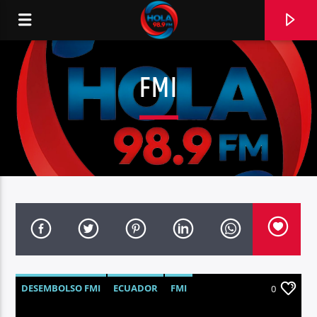
FMI
RADIO HOLA
0:00
DESEMBOLSO FMI
ECUADOR
FMI
0
NEGOCIOS
NOTICIAS