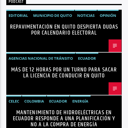
PODCAST
EDITORIAL
MUNICIPIO DE QUITO
NOTICIAS
OPINIÓN
REPAVIMENTACIÓN EN QUITO DESPIERTA DUDAS
QUITO
REPAVIMENTACIÓN
POR CALENDARIO ELECTORAL
AGENCIAS NACIONAL DE TRÁNSITO
ECUADOR
MÁS DE 12 HORAS POR UN TURNO PARA SACAR
LICENCIAS
NOTICIAS
LA LICENCIA DE CONDUCIR EN QUITO
CELEC
COLOMBIA
ECUADOR
ENERGÍA
MANTENIMIENTO DE HIDROELÉCTRICAS EN
HIDROELÉCTRICAS
NOTICIAS
ECUADOR RESPONDE A UNA PLANIFICACIÓN Y
NO A LA COMPRA DE ENERGÍA