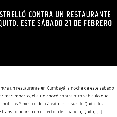
ESTRELLÓ CONTRA UN RESTAURANTE
UITO, ESTE SÁBADO 21 DE FEBRERO
contra un restaurante en Cumbayá la noche de este sábado
 primer impacto, el auto chocó contra otro vehículo que
 noticias Siniestro de tránsito en el sur de Quito deja
 tránsito ocurrió en el sector de Guápulo, Quito, […]