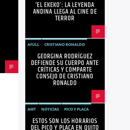
‘EL EKEKO’: LA LEYENDA
PELÍCULAS
TENDENCIAS
TERROR
ANDINA LLEGA AL CINE DE
TERROR
AFULL
CRISTIANO RONALDO
GEORGINA RODRÍGUEZ
CRÍTICA
GEORGINA RODRÍGUEZ
DEFIENDE SU CUERPO ANTE
NOTICIAS
REDES SOCIALES
CRÍTICAS Y COMPARTE
CONSEJO DE CRISTIANO
TENDENCIAS
TRENDING
VIRALES
RONALDO
AMT
NOTICIAS
PICO Y PLACA
ESTOS SON LOS HORARIOS
QUITO
SANCIONES
DEL PICO Y PLACA EN QUITO