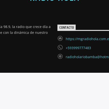
a 98.9, la radio que crece día a
CONTACTO
de con la dinámica de nuestro
https://mgradiohola.com.
+593999777483
radioholariobamba@hotm