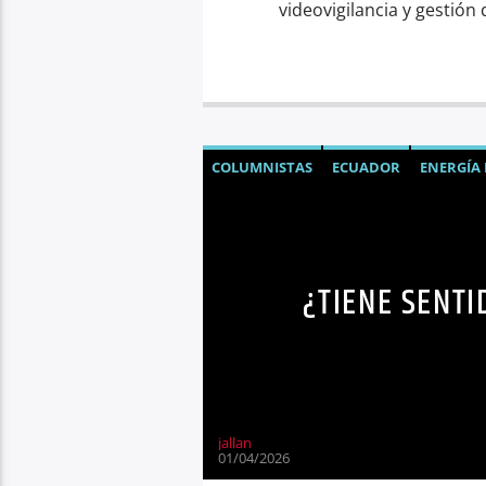
videovigilancia y gestión 
COLUMNISTAS
ECUADOR
ENERGÍA
NOTICIAS ECUADOR
OPINIÓN
OPI
¿TIENE SENTI
jallan
01/04/2026