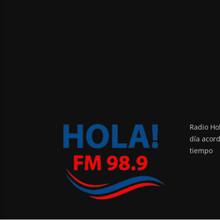
Radio Hol
día acor
tiempo