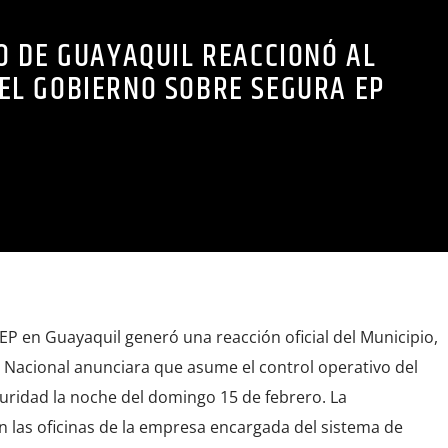
O DE GUAYAQUIL REACCIONÓ AL
EL GOBIERNO SOBRE SEGURA EP
EP en Guayaquil generó una reacción oficial del Municipio,
 Nacional anunciara que asume el control operativo del
uridad la noche del domingo 15 de febrero. La
n las oficinas de la empresa encargada del sistema de