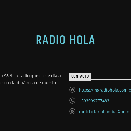
RADIO HOLA
a 98.9, la radio que crece día a
CONTACTO
de con la dinámica de nuestro
https://mgradiohola.com.
+593999777483
radioholariobamba@hotm