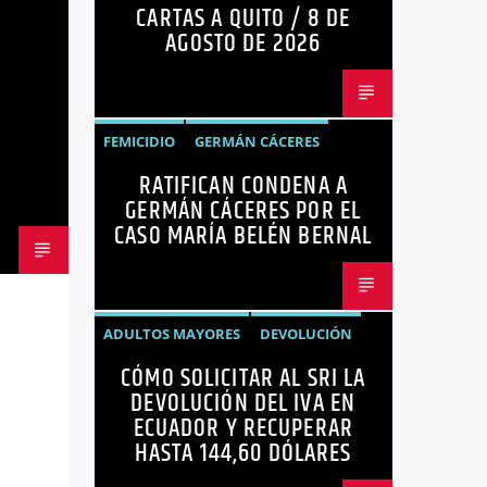
CARTAS A QUITO / 8 DE
OPINIÓN
AGOSTO DE 2026
FEMICIDIO
GERMÁN CÁCERES
RATIFICAN CONDENA A
MARÍA BELÉN BERNAL
NOTICIAS
GERMÁN CÁCERES POR EL
SEGURIDAD
CASO MARÍA BELÉN BERNAL
ADULTOS MAYORES
DEVOLUCIÓN
CÓMO SOLICITAR AL SRI LA
ECUADOR
NEGOCIOS
NOTICIAS
DEVOLUCIÓN DEL IVA EN
PERSONAS CON DISCAPACIDAD
ECUADOR Y RECUPERAR
HASTA 144,60 DÓLARES