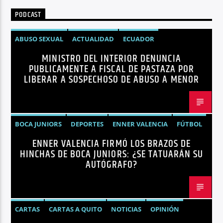
PODCAST
ABUSO SEXUAL
ACTUALIDAD
ECUADOR
MINISTRO DEL INTERIOR DENUNCIA
JOHN REIMBERG
MINISTRO DEL INTERIOR
NOTICIAS
PUBLICAMENTE A FISCAL DE PASTAZA POR
SEGURIDAD
LIBERAR A SOSPECHOSO DE ABUSO A MENOR
BOCA JUNIORS
DEPORTES
ENNER VALENCIA
FÚTBOL
ENNER VALENCIA FIRMÓ LOS BRAZOS DE
NOTICIAS
HINCHAS DE BOCA JUNIORS: ¿SE TATUARÁN SU
AUTÓGRAFO?
CARTAS
CARTAS A QUITO
NOTICIAS
OPINIÓN