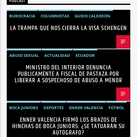
PODCAST
Radio hola
BUROCRACIA
COLUMNISTAS
GUIDO CALDERÓN
LA TRAMPA QUE NOS CIERRA LA VISA SCHENGEN
LIBRE COMERCIO
NOTICIAS
NOTICIAS ECUADOR
OPINIÓN
UNIÓN EUROPEA
ABUSO SEXUAL
ACTUALIDAD
ECUADOR
MINISTRO DEL INTERIOR DENUNCIA
JOHN REIMBERG
MINISTRO DEL INTERIOR
NOTICIAS
PUBLICAMENTE A FISCAL DE PASTAZA POR
SEGURIDAD
LIBERAR A SOSPECHOSO DE ABUSO A MENOR
BOCA JUNIORS
DEPORTES
ENNER VALENCIA
FÚTBOL
ENNER VALENCIA FIRMÓ LOS BRAZOS DE
NOTICIAS
HINCHAS DE BOCA JUNIORS: ¿SE TATUARÁN SU
AUTÓGRAFO?