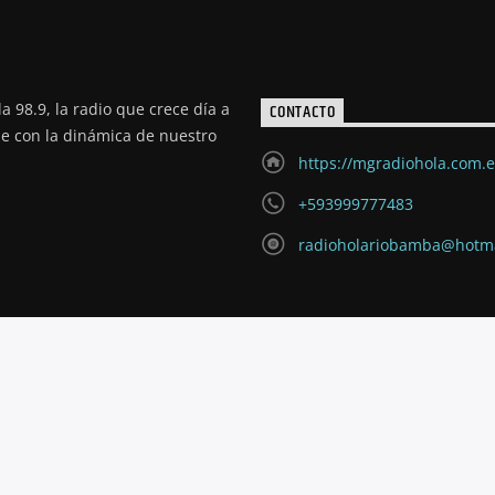
a 98.9, la radio que crece día a
CONTACTO
de con la dinámica de nuestro
https://mgradiohola.com.
+593999777483
radioholariobamba@hotm