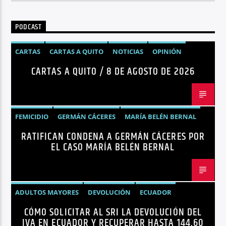
PODCAST
CARTAS
CARTAS A QUITO
NOTICIAS
OPINIÓN
CARTAS A QUITO / 8 DE AGOSTO DE 2026
FEMICIDIO
GERMÁN CÁCERES
MARÍA BELÉN BERNAL
RATIFICAN CONDENA A GERMÁN CÁCERES POR
NOTICIAS
SEGURIDAD
EL CASO MARÍA BELÉN BERNAL
ADULTOS MAYORES
DEVOLUCIÓN
ECUADOR
CÓMO SOLICITAR AL SRI LA DEVOLUCIÓN DEL
NEGOCIOS
NOTICIAS
PERSONAS CON DISCAPACIDAD
IVA EN ECUADOR Y RECUPERAR HASTA 144,60