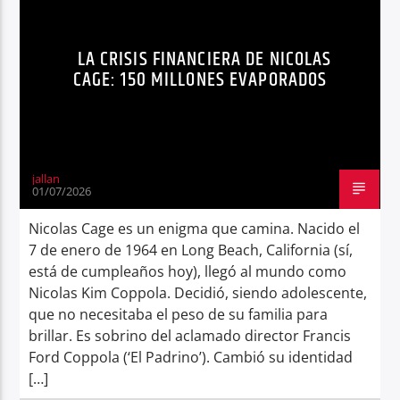
FRANCIS FORD COPPOLA
NICOLAS CAGE
Radio hola
LA CRISIS FINANCIERA DE NICOLAS
NOTICIAS
TENDENCIAS
CAGE: 150 MILLONES EVAPORADOS
jallan
01/07/2026
Nicolas Cage es un enigma que camina. Nacido el
7 de enero de 1964 en Long Beach, California (sí,
está de cumpleaños hoy), llegó al mundo como
Nicolas Kim Coppola. Decidió, siendo adolescente,
que no necesitaba el peso de su familia para
brillar. Es sobrino del aclamado director Francis
Ford Coppola (‘El Padrino’). Cambió su identidad
[…]