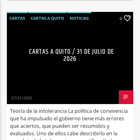
CARTAS
CARTAS A QUITO
NOTICIAS
0
OPINIÓN
CARTAS A QUITO / 31 DE JULIO DE
2026
07/31/2026
Teoría de la intolerancia La política de convivencia
que ha impulsado el gobierno tiene más errores
que aciertos, que pueden ser resumidos y
evaluados. Uno de ellos cabe describirlo en la