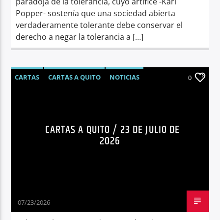
paradoja de la tolerancia, cuyo artífice -Karl
Popper- sostenía que una sociedad abierta
verdaderamente tolerante debe conservar el
derecho a negar la tolerancia a […]
CARTAS
CARTAS A QUITO
NOTICIAS
0
OPINIÓN
CARTAS A QUITO / 23 DE JULIO DE
2026
07/23/2026