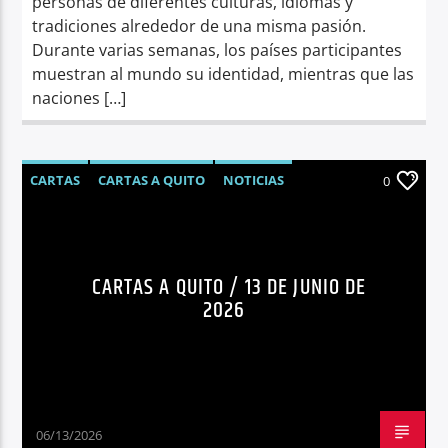
personas de diferentes culturas, idiomas y
tradiciones alrededor de una misma pasión.
Durante varias semanas, los países participantes
muestran al mundo su identidad, mientras que las
naciones […]
CARTAS
CARTAS A QUITO
NOTICIAS
0
OPINIÓN
CARTAS A QUITO / 13 DE JUNIO DE
2026
06/13/2026