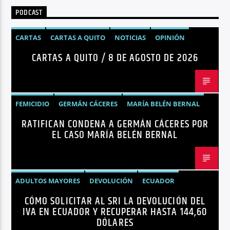
PODCAST
CARTAS
CARTAS A QUITO
NOTICIAS
OPINIÓN
CARTAS A QUITO / 8 DE AGOSTO DE 2026
FEMICIDIO
GERMÁN CÁCERES
MARÍA BELÉN BERNAL
RATIFICAN CONDENA A GERMÁN CÁCERES POR
NOTICIAS
SEGURIDAD
EL CASO MARÍA BELÉN BERNAL
ADULTOS MAYORES
DEVOLUCIÓN
ECUADOR
CÓMO SOLICITAR AL SRI LA DEVOLUCIÓN DEL
NEGOCIOS
NOTICIAS
PERSONAS CON DISCAPACIDAD
IVA EN ECUADOR Y RECUPERAR HASTA 144,60
DÓLARES