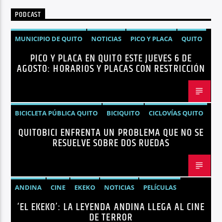
PODCAST
MUNICIPIO DE QUITO
NOTICIAS
PICO Y PLACA
QUITO
PICO Y PLACA EN QUITO ESTE JUEVES 6 DE
AGOSTO: HORARIOS Y PLACAS CON RESTRICCIÓN
BICICLETA PÚBLICA QUITO
BICIQUITO
CICLOVÍAS QUITO
QUITOBICI ENFRENTA UN PROBLEMA QUE NO SE
EDITORIAL
METRO DE QUITO BICICLETA
RESUELVE SOBRE DOS RUEDAS
MOVILIDAD ACTIVA QUITO
MOVILIDAD SOSTENIBLE QUITO
NOTICIAS
PLAN MAESTRO MOVILIDAD QUITO
QUITOBICI
ANDINA
CINE
EKEKO
NOTICIAS
PELÍCULAS
‘EL EKEKO’: LA LEYENDA ANDINA LLEGA AL CINE
TENDENCIAS
TERROR
DE TERROR