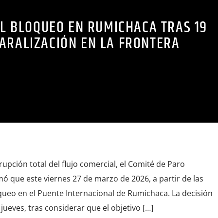
EL BLOQUEO EN RUMICHACA TRAS 19
PARALIZACIÓN EN LA FRONTERA
rupción total del flujo comercial, el Comité de Paro
mó que este viernes 27 de marzo de 2026, a partir de las
oqueo en el Puente Internacional de Rumichaca. La decisión
jueves, tras considerar que el objetivo […]