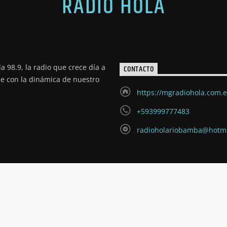
RADIO HOLA
a 98.9, la radio que crece día a
CONTACTO
de con la dinámica de nuestro
https://mgradiohola.com.
+593999777483
radioholariobamba@hotm