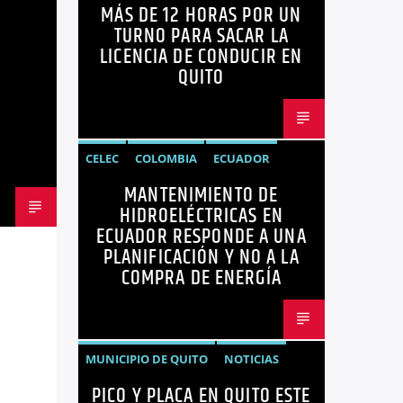
MÁS DE 12 HORAS POR UN
ECUADOR
LICENCIAS
NOTICIAS
TURNO PARA SACAR LA
LICENCIA DE CONDUCIR EN
QUITO
CELEC
COLOMBIA
ECUADOR
MANTENIMIENTO DE
ENERGÍA
HIDROELÉCTRICAS
HIDROELÉCTRICAS EN
NOTICIAS
ECUADOR RESPONDE A UNA
PLANIFICACIÓN Y NO A LA
COMPRA DE ENERGÍA
MUNICIPIO DE QUITO
NOTICIAS
PICO Y PLACA EN QUITO ESTE
PICO Y PLACA
QUITO