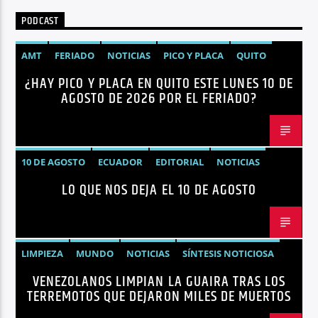
PODCAST
AMT
FERIADO
NOTICIAS
PICO Y PLACA
QUITO
¿HAY PICO Y PLACA EN QUITO ESTE LUNES 10 DE
AGOSTO DE 2026 POR EL FERIADO?
10 DE AGOSTO
ECUADOR
EDITORIAL
NOTICIAS
LO QUE NOS DEJA EL 10 DE AGOSTO
LIMPIEZA
MUNDO
NOTICIAS
SÍNTESIS NOTICIOSA
VENEZOLANOS LIMPIAN LA GUAIRA TRAS LOS
TERREMOTOS VENEZUELA
VENEZUELA
TERREMOTOS QUE DEJARON MILES DE MUERTOS