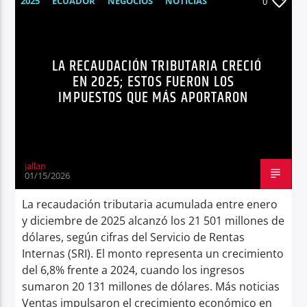
2025
ECUADOR
NEGOCIOS
NOTICIAS
0
RECAUDACIÓN DE IMPUESTOS
SRI
Radio hola
LA RECAUDACIÓN TRIBUTARIA CRECIÓ
EN 2025; ESTOS FUERON LOS
IMPUESTOS QUE MÁS APORTARON
jallan
01/15/2026
La recaudación tributaria acumulada entre enero
y diciembre de 2025 alcanzó los 21 501 millones de
dólares, según cifras del Servicio de Rentas
Internas (SRI). El monto representa un crecimiento
del 6,8% frente a 2024, cuando los ingresos
sumaron 20 131 millones de dólares. Más noticias
Ventas impulsaron el crecimiento económico en