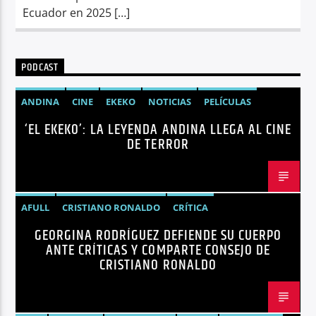
Ecuador en 2025 […]
PODCAST
ANDINA
CINE
EKEKO
NOTICIAS
PELÍCULAS
‘EL EKEKO’: LA LEYENDA ANDINA LLEGA AL CINE
TENDENCIAS
TERROR
DE TERROR
AFULL
CRISTIANO RONALDO
CRÍTICA
GEORGINA RODRÍGUEZ DEFIENDE SU CUERPO
GEORGINA RODRÍGUEZ
NOTICIAS
REDES SOCIALES
ANTE CRÍTICAS Y COMPARTE CONSEJO DE
TENDENCIAS
TRENDING
VIRALES
CRISTIANO RONALDO