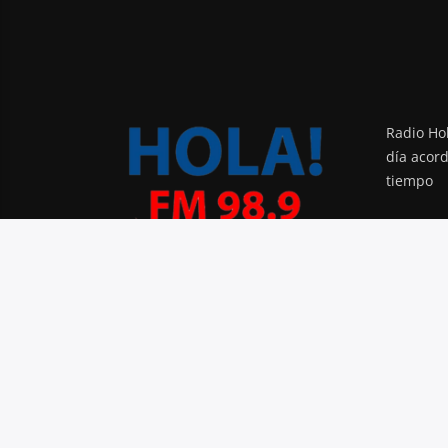
Radio Hol
día acor
tiempo