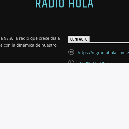
RADIO HOLA
a 98.9, la radio que crece día a
CONTACTO
de con la dinámica de nuestro
https://mgradiohola.com.
+593999777483
radioholariobamba@hotm