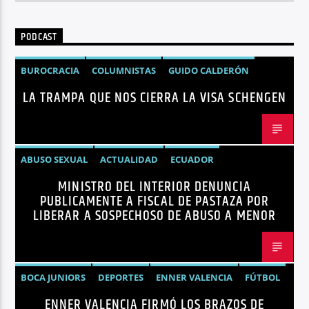
PODCAST
BUROCRACIA
COLUMNISTAS
GUIDO CALDERÓN
LA TRAMPA QUE NOS CIERRA LA VISA SCHENGEN
LIBRE COMERCIO
NOTICIAS
NOTICIAS ECUADOR
OPINIÓN
UNIÓN EUROPEA
ABUSO SEXUAL
ACTUALIDAD
ECUADOR
MINISTRO DEL INTERIOR DENUNCIA
JOHN REIMBERG
MINISTRO DEL INTERIOR
NOTICIAS
PUBLICAMENTE A FISCAL DE PASTAZA POR
SEGURIDAD
LIBERAR A SOSPECHOSO DE ABUSO A MENOR
BOCA JUNIORS
DEPORTES
ENNER VALENCIA
FÚTBOL
ENNER VALENCIA FIRMÓ LOS BRAZOS DE
NOTICIAS