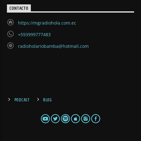
CONTACTO
https://mgradiohola.com.ec
+593999777483
radioholariobamba@hotmail.com
PODCAST
BLOG