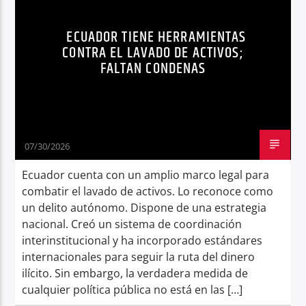
FISCALÍA
GAFI
IMPUNIDAD
NOTICIAS
Radio hola
ECUADOR TIENE HERRAMIENTAS
PRUEBA INDICIARIA
UAFE
CONTRA EL LAVADO DE ACTIVOS;
FALTAN CONDENAS
07/30/2026
Ecuador cuenta con un amplio marco legal para
combatir el lavado de activos. Lo reconoce como
un delito autónomo. Dispone de una estrategia
nacional. Creó un sistema de coordinación
interinstitucional y ha incorporado estándares
internacionales para seguir la ruta del dinero
ilícito. Sin embargo, la verdadera medida de
cualquier política pública no está en las […]