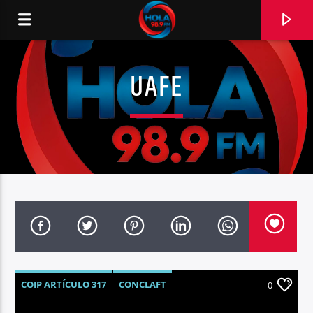
UAFE
RADIO HOLA
0:00
COIP ARTÍCULO 317
CONCLAFT
0
CONSEJO DE LA JUDICATURA
EDITORIAL