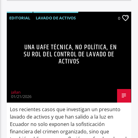
EDITORIAL
LAVADO DE ACTIVOS
0
NOTICIAS
UAFE
UNA UAFE TÉCNICA, NO POLÍTICA, EN
SU ROL DEL CONTROL DE LAVADO DE
ACTIVOS
jallan
01/21/2026
Los recientes casos que investigan un presunto
lavado de activos y que han salido a la luz en
Ecuador no solo exponen la sofisticación
financiera del crimen organizado, sino que