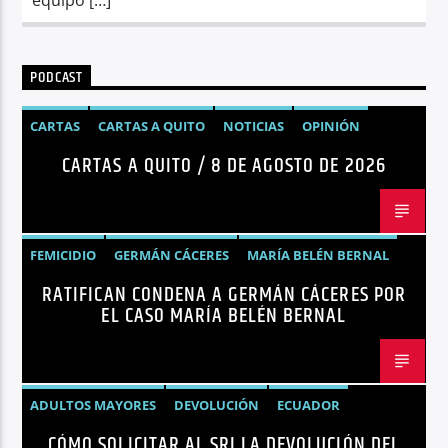
PODCAST
CARTAS
CARTAS A QUITO
NOTICIAS
OPINIÓN
CARTAS A QUITO / 8 DE AGOSTO DE 2026
FEMICIDIO
GERMÁN CÁCERES
MARÍA BELÉN BERNAL
RATIFICAN CONDENA A GERMÁN CÁCERES POR
NOTICIAS
SEGURIDAD
EL CASO MARÍA BELÉN BERNAL
ADULTOS MAYORES
DEVOLUCIÓN
ECUADOR
CÓMO SOLICITAR AL SRI LA DEVOLUCIÓN DEL
NEGOCIOS
NOTICIAS
PERSONAS CON DISCAPACIDAD