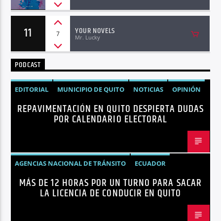
11
YOUR NOVELS
7
Mr. Lucky
PODCAST
EDITORIAL
MUNICIPIO DE QUITO
NOTICIAS
OPINIÓN
REPAVIMENTACIÓN EN QUITO DESPIERTA DUDAS
QUITO
REPAVIMENTACIÓN
POR CALENDARIO ELECTORAL
AGENCIAS NACIONAL DE TRÁNSITO
ECUADOR
MÁS DE 12 HORAS POR UN TURNO PARA SACAR
LICENCIAS
NOTICIAS
LA LICENCIA DE CONDUCIR EN QUITO