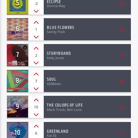
5
ECLIPSE
-2
Donna May
6
BLUE FLOWERS
1
Sandy Pack
7
STORYBOARD
2
Kelly Jones
8
SOUL
7
606Beats
9
THE COLORS OF LIFE
10
Mark Trock, Ben Love
10
GREENLAND
6
Kat Dj