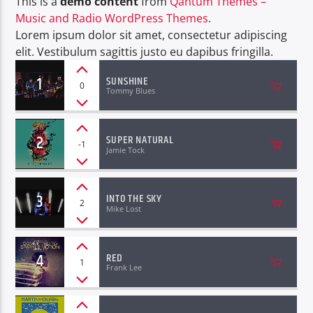
This is a
demo content
from
Qantum Themes –
Music and Radio WordPress Themes
.
Radio hola
Lorem ipsum dolor sit amet, consectetur adipiscing
elit. Vestibulum sagittis justo eu dapibus fringilla.
1
SUNSHINE
0
Tommy Blues
2
SUPER NATURAL
-1
Jamie Tock
3
INTO THE SKY
2
Mike Lost
4
RED
1
Frank Lee