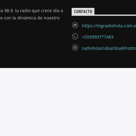
a 98.9, la radio que crece día a
CONTACTO
de con la dinámica de nuestro
https://mgradiohola.com.
+593999777483
radioholariobamba@hotm