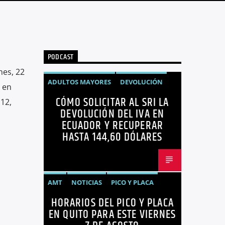
PODCAST
nes, 22
ADULTOS MAYORES
DEVOLUCIÓN
 en
CÓMO SOLICITAR AL SRI LA
ECUADOR
NEGOCIOS
NOTICIAS
 12,
DEVOLUCIÓN DEL IVA EN
PERSONAS CON DISCAPACIDAD
ECUADOR Y RECUPERAR
HASTA 144,60 DÓLARES
AMT
NOTICIAS
PICO Y PLACA
HORARIOS DEL PICO Y PLACA
QUITO
SANCIONES
EN QUITO PARA ESTE VIERNES