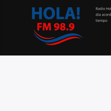
Radio Hol
día acor
tiempo