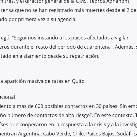
 en tres, y el director general de la OMS, Tedros Adhanom
prensa que no se han registrado más muertes desde el 2 de
cado por primera vez a su agencia.
ó: “Seguimos instando a los países afectados a vigilar
ros durante el resto del periodo de cuarentena”. Además,
stado en aislamiento desde su repatriación.
la aparición masiva de ratas en Quito
acional
ento a más de 600 posibles contactos en 30 países. Sin em
ño número de contactos de alto riesgo”. En este contexto, 
ses que cooperaron en la respuesta a la crisis y a la investi
uentran Argentina, Cabo Verde, Chile, Países Bajos, Sudáfric