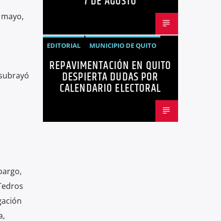
7 DE AGOSTO
 mayo,
EDITORIAL
MUNICIPIO DE QUITO
REPAVIMENTACIÓN EN QUITO
NOTICIAS
OPINIÓN
QUITO
DESPIERTA DUDAS POR
 subrayó
REPAVIMENTACIÓN
CALENDARIO ELECTORAL
bargo,
Tedros
gación
a,