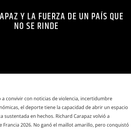
APAZ Y LA FUERZA DE UN PAÍS QUE
NO SE RINDE
a convivir con noticias de violencia, incertidumbre
conómicas, el deporte tiene la capacidad de abrir un espacio
nza sustentada en hechos. Richard Carapaz volvió a
 Francia 2026. No ganó el maillot amarillo, pero conquistó