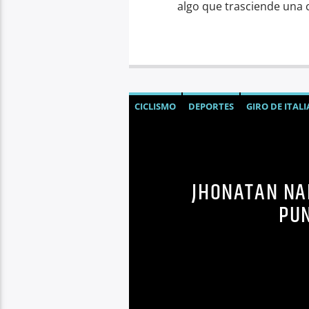
algo que trasciende una cl
CICLISMO
DEPORTES
GIRO DE ITALI
JHONATAN NA
PUN