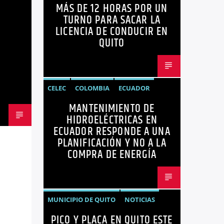
MÁS DE 12 HORAS POR UN
ECUADOR
LICENCIAS
NOTICIAS
TURNO PARA SACAR LA
LICENCIA DE CONDUCIR EN
QUITO
CELEC
COLOMBIA
ECUADOR
MANTENIMIENTO DE
ENERGÍA
HIDROELÉCTRICAS
HIDROELÉCTRICAS EN
NOTICIAS
ECUADOR RESPONDE A UNA
PLANIFICACIÓN Y NO A LA
COMPRA DE ENERGÍA
MUNICIPIO DE QUITO
NOTICIAS
PICO Y PLACA EN QUITO ESTE
PICO Y PLACA
QUITO