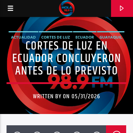
ACTUALIDAD
CORTES DE LUZ
ECUADOR
GUAYAQUIL
CORTES DE LUZ EN
RADIO HOLA
MANTENIMIENTO ELÉCTRICO
NOTICIAS
QUITO
ECUADOR CONCLUYERON
UNCATEGORIZED
ANTES DE LO PREVISTO
0:00
WRITTEN BY ON 05/31/2026