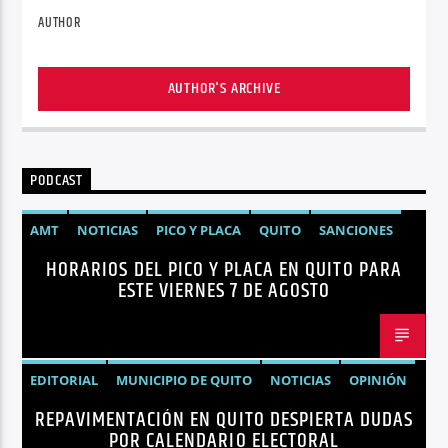
AUTHOR
AUTHOR'S ARCHIVE
PODCAST
AMT
NOTICIAS
PICO Y PLACA
QUITO
SANCIONES
HORARIOS DEL PICO Y PLACA EN QUITO PARA
ESTE VIERNES 7 DE AGOSTO
EDITORIAL
MUNICIPIO DE QUITO
NOTICIAS
OPINIÓN
REPAVIMENTACIÓN EN QUITO DESPIERTA DUDAS
QUITO
REPAVIMENTACIÓN
POR CALENDARIO ELECTORAL