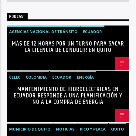
PODCAST
AGENCIAS NACIONAL DE TRÁNSITO
ECUADOR
MÁS DE 12 HORAS POR UN TURNO PARA SACAR
LICENCIAS
NOTICIAS
LA LICENCIA DE CONDUCIR EN QUITO
CELEC
COLOMBIA
ECUADOR
ENERGÍA
MANTENIMIENTO DE HIDROELÉCTRICAS EN
HIDROELÉCTRICAS
NOTICIAS
ECUADOR RESPONDE A UNA PLANIFICACIÓN Y
NO A LA COMPRA DE ENERGÍA
MUNICIPIO DE QUITO
NOTICIAS
PICO Y PLACA
QUITO