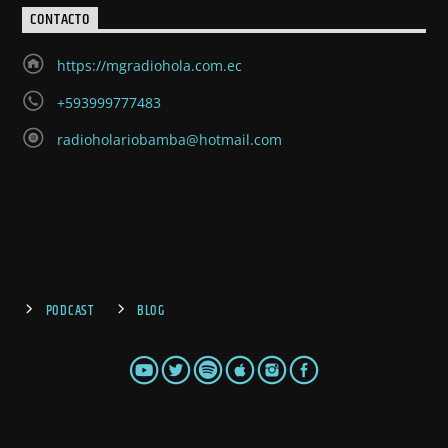
CONTACTO
https://mgradiohola.com.ec
+593999777483
radioholariobamba@hotmail.com
PODCAST
BLOG