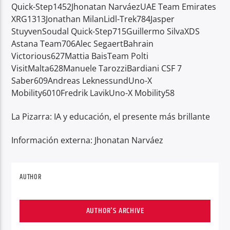
Quick-Step1452Jhonatan NarváezUAE Team Emirates
XRG1313Jonathan MilanLidl-Trek784Jasper
StuyvenSoudal Quick-Step715Guillermo SilvaXDS
Astana Team706Alec SegaertBahrain
Victorious627Mattia BaisTeam Polti
VisitMalta628Manuele TarozziBardiani CSF 7
Saber609Andreas LeknessundUno-X
Mobility6010Fredrik LavikUno-X Mobility58
La Pizarra: IA y educación, el presente más brillante
Información externa: Jhonatan Narváez
AUTHOR
AUTHOR'S ARCHIVE