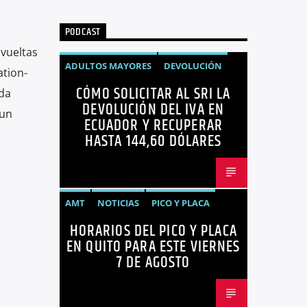
PODCAST
 vueltas
ADULTOS MAYORES
DEVOLUCIÓN
ation-
CÓMO SOLICITAR AL SRI LA
ECUADOR
NEGOCIOS
NOTICIAS
da
DEVOLUCIÓN DEL IVA EN
 un
PERSONAS CON DISCAPACIDAD
ECUADOR Y RECUPERAR
HASTA 144,60 DÓLARES
AMT
NOTICIAS
PICO Y PLACA
HORARIOS DEL PICO Y PLACA
QUITO
SANCIONES
EN QUITO PARA ESTE VIERNES
7 DE AGOSTO