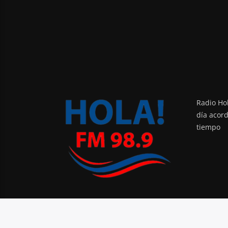
Radio Hol
día acor
tiempo