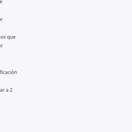
de
ar
nos que
er
ficación
ar a 2