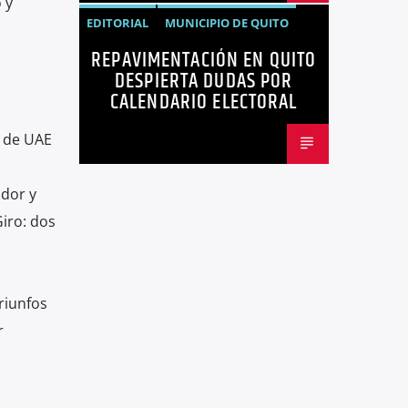
 y
EDITORIAL
MUNICIPIO DE QUITO
REPAVIMENTACIÓN EN QUITO
NOTICIAS
OPINIÓN
QUITO
DESPIERTA DUDAS POR
REPAVIMENTACIÓN
CALENDARIO ELECTORAL
a de UAE
idor y
Giro: dos
riunfos
r