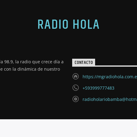
RADIO HOLA
a 98.9, la radio que crece día a
CONTACTO
de con la dinámica de nuestro
https://mgradiohola.com.
+593999777483
radioholariobamba@hotm