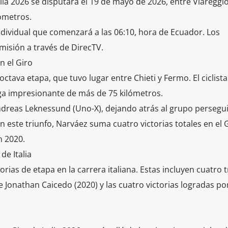
alia 2026 se disputará el 19 de mayo de 2026, entre Viareggio
ómetros.
ndividual que comenzará a las 06:10, hora de Ecuador. Los
misión a través de DirecTV.
n el Giro
ctava etapa, que tuvo lugar entre Chieti y Fermo. El ciclist
ga impresionante de más de 75 kilómetros.
Andreas Leknessund (Uno-X), dejando atrás al grupo persegu
n este triunfo, Narváez suma cuatro victorias totales en el 
n 2020.
de Italia
rias de etapa en la carrera italiana. Estas incluyen cuatro t
e Jonathan Caicedo (2020) y las cuatro victorias logradas po