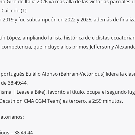
mo Giro de Italia 2026 va más allá de las victorias parciales 
 Caicedo (1).
n 2019 y fue subcampeón en 2022 y 2025, además de finaliz
n López, ampliando la lista histórica de ciclistas ecuatoria
 competencia, que incluye a los primos Jefferson y Alexand
 portugués Eulálio Afonso (Bahrain-Victorious) lidera la clasi
de 38:49:44.
ma | Lease a Bike), favorito al título, ocupa el segundo lug
 (Decathlon CMA CGM Team) es tercero, a 2:59 minutos.
uatorianos:
ious – 38:49:44