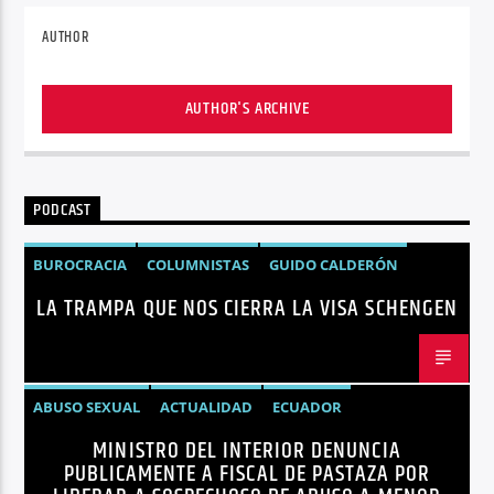
AUTHOR
AUTHOR'S ARCHIVE
PODCAST
BUROCRACIA
COLUMNISTAS
GUIDO CALDERÓN
LA TRAMPA QUE NOS CIERRA LA VISA SCHENGEN
LIBRE COMERCIO
NOTICIAS
NOTICIAS ECUADOR
OPINIÓN
UNIÓN EUROPEA
ABUSO SEXUAL
ACTUALIDAD
ECUADOR
MINISTRO DEL INTERIOR DENUNCIA
JOHN REIMBERG
MINISTRO DEL INTERIOR
NOTICIAS
PUBLICAMENTE A FISCAL DE PASTAZA POR
SEGURIDAD