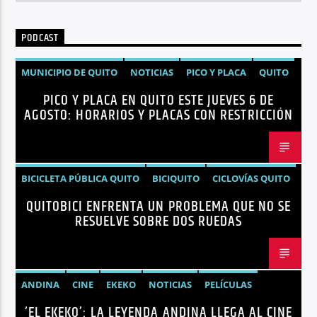
PODCAST
MUNICIPIO DE QUITO
NOTICIAS
PICO Y PLACA
QUITO
PICO Y PLACA EN QUITO ESTE JUEVES 6 DE
AGOSTO: HORARIOS Y PLACAS CON RESTRICCIÓN
BICICLETA PÚBLICA QUITO
BICIQUITO
CICLOVÍAS QUITO
QUITOBICI ENFRENTA UN PROBLEMA QUE NO SE
EDITORIAL
METRO DE QUITO BICICLETA
RESUELVE SOBRE DOS RUEDAS
MOVILIDAD ACTIVA QUITO
MOVILIDAD SOSTENIBLE QUITO
NOTICIAS
PLAN MAESTRO MOVILIDAD QUITO
QUITOBICI
ANDINA
CINE
EKEKO
NOTICIAS
PELÍCULAS
‘EL EKEKO’: LA LEYENDA ANDINA LLEGA AL CINE
TENDENCIAS
TERROR