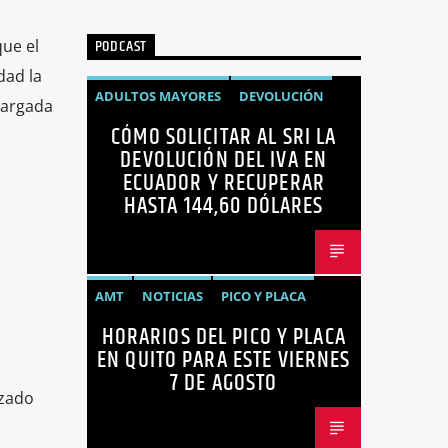
PODCAST
que el
dad la
ADULTOS MAYORES
DEVOLUCIÓN
cargada
CÓMO SOLICITAR AL SRI LA
ECUADOR
NEGOCIOS
NOTICIAS
DEVOLUCIÓN DEL IVA EN
PERSONAS CON DISCAPACIDAD
ECUADOR Y RECUPERAR
HASTA 144,60 DÓLARES
AMT
NOTICIAS
PICO Y PLACA
HORARIOS DEL PICO Y PLACA
QUITO
SANCIONES
EN QUITO PARA ESTE VIERNES
7 DE AGOSTO
izado