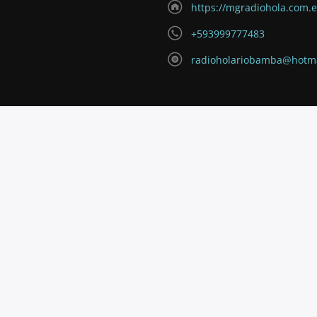
https://mgradiohola.com.
+593999777483
radioholariobamba@hotm