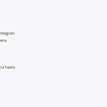
 integren
pera
drá hasta