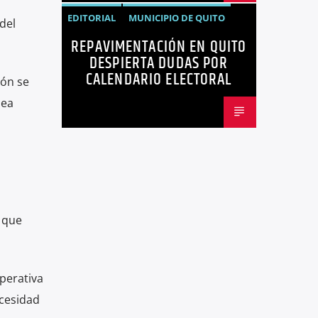
EDITORIAL
MUNICIPIO DE QUITO
del
REPAVIMENTACIÓN EN QUITO
NOTICIAS
OPINIÓN
QUITO
DESPIERTA DUDAS POR
REPAVIMENTACIÓN
CALENDARIO ELECTORAL
ión se
sea
d que
perativa
ecesidad