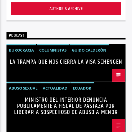
AUTHOR'S ARCHIVE
PODCAST
BUROCRACIA
COLUMNISTAS
GUIDO CALDERÓN
LA TRAMPA QUE NOS CIERRA LA VISA SCHENGEN
LIBRE COMERCIO
NOTICIAS
NOTICIAS ECUADOR
OPINIÓN
UNIÓN EUROPEA
ABUSO SEXUAL
ACTUALIDAD
ECUADOR
MINISTRO DEL INTERIOR DENUNCIA
JOHN REIMBERG
MINISTRO DEL INTERIOR
NOTICIAS
PUBLICAMENTE A FISCAL DE PASTAZA POR
SEGURIDAD
LIBERAR A SOSPECHOSO DE ABUSO A MENOR