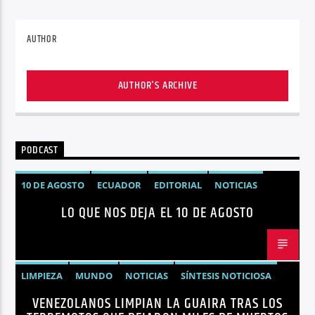
AUTHOR
AUTHOR'S ARCHIVE
PODCAST
10 DE AGOSTO
ECUADOR
EDITORIAL
NOTICIAS
LO QUE NOS DEJA EL 10 DE AGOSTO
LIMPIEZA
MUNDO
NOTICIAS
SÍNTESIS NOTICIOSA
VENEZOLANOS LIMPIAN LA GUAIRA TRAS LOS
TERREMOTOS VENEZUELA
VENEZUELA