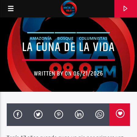
AMAZONÍA
BOSQUE
COLUMNISTAS
LA CUNA DE LA VIDA
RADIO HOLA
GUIDO CALDERÓN
NOTICIAS
NOTICIAS ECUADOR
OPINIÓN
SELVA
WRITTEN BY ON 06/21/2026
0:00