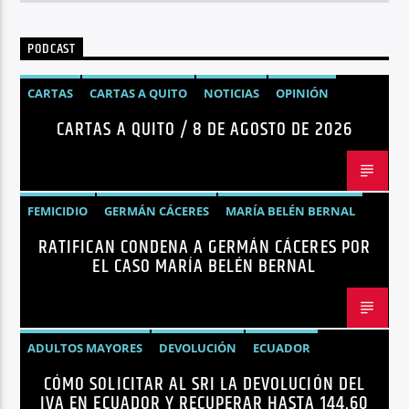
PODCAST
CARTAS
CARTAS A QUITO
NOTICIAS
OPINIÓN
CARTAS A QUITO / 8 DE AGOSTO DE 2026
FEMICIDIO
GERMÁN CÁCERES
MARÍA BELÉN BERNAL
RATIFICAN CONDENA A GERMÁN CÁCERES POR
NOTICIAS
SEGURIDAD
EL CASO MARÍA BELÉN BERNAL
ADULTOS MAYORES
DEVOLUCIÓN
ECUADOR
CÓMO SOLICITAR AL SRI LA DEVOLUCIÓN DEL
NEGOCIOS
NOTICIAS
PERSONAS CON DISCAPACIDAD
IVA EN ECUADOR Y RECUPERAR HASTA 144,60