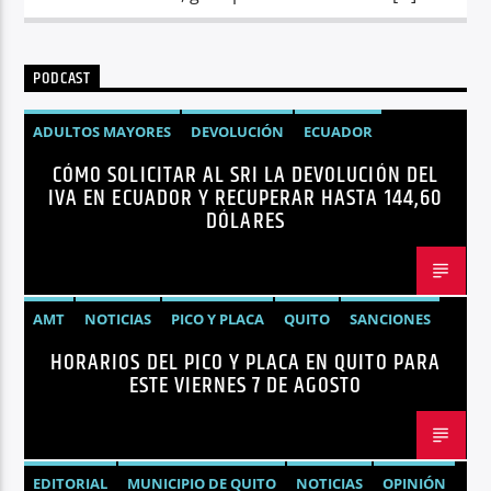
PODCAST
ADULTOS MAYORES
DEVOLUCIÓN
ECUADOR
CÓMO SOLICITAR AL SRI LA DEVOLUCIÓN DEL
NEGOCIOS
NOTICIAS
PERSONAS CON DISCAPACIDAD
IVA EN ECUADOR Y RECUPERAR HASTA 144,60
DÓLARES
AMT
NOTICIAS
PICO Y PLACA
QUITO
SANCIONES
HORARIOS DEL PICO Y PLACA EN QUITO PARA
ESTE VIERNES 7 DE AGOSTO
EDITORIAL
MUNICIPIO DE QUITO
NOTICIAS
OPINIÓN