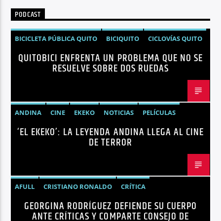
PODCAST
BICICLETA PÚBLICA QUITO
BICIQUITO
CICLOVÍAS QUITO
QUITOBICI ENFRENTA UN PROBLEMA QUE NO SE
EDITORIAL
METRO DE QUITO BICICLETA
RESUELVE SOBRE DOS RUEDAS
MOVILIDAD ACTIVA QUITO
MOVILIDAD SOSTENIBLE QUITO
NOTICIAS
PLAN MAESTRO MOVILIDAD QUITO
QUITOBICI
ANDINA
CINE
EKEKO
NOTICIAS
PELÍCULAS
‘EL EKEKO’: LA LEYENDA ANDINA LLEGA AL CINE
TENDENCIAS
TERROR
DE TERROR
AFULL
CRISTIANO RONALDO
CRÍTICA
GEORGINA RODRÍGUEZ DEFIENDE SU CUERPO
GEORGINA RODRÍGUEZ
NOTICIAS
REDES SOCIALES
ANTE CRÍTICAS Y COMPARTE CONSEJO DE