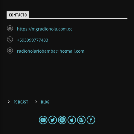
CONTACTO
https://mgradiohola.com.ec
+593999777483
radioholariobamba@hotmail.com
PODCAST
BLOG