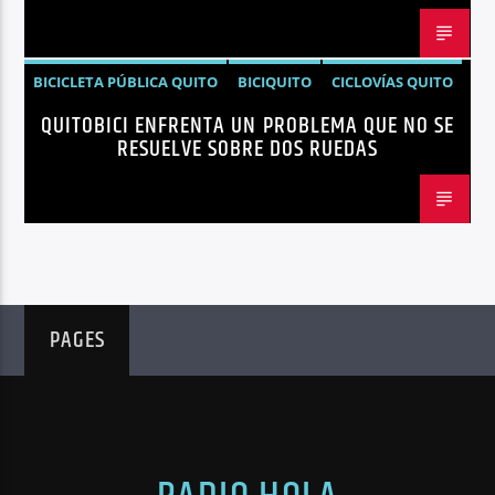
BICICLETA PÚBLICA QUITO
BICIQUITO
CICLOVÍAS QUITO
QUITOBICI ENFRENTA UN PROBLEMA QUE NO SE
EDITORIAL
METRO DE QUITO BICICLETA
RESUELVE SOBRE DOS RUEDAS
MOVILIDAD ACTIVA QUITO
MOVILIDAD SOSTENIBLE QUITO
NOTICIAS
PLAN MAESTRO MOVILIDAD QUITO
QUITOBICI
PAGES