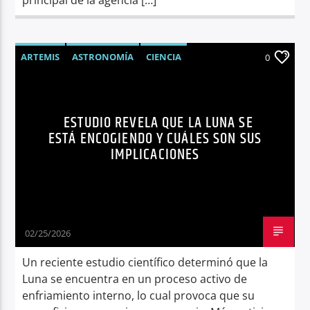
ARTEMIS
ASTRONOMÍA
CIENCIA
0
FENÓMENOS ASTRONÓMICOS
LUNA
NASA
NOTICIAS
TENDENCIAS
ESTUDIO REVELA QUE LA LUNA SE
ESTÁ ENCOGIENDO Y CUÁLES SON SUS
IMPLICACIONES
02/25/2026
Un reciente estudio científico determinó que la
Luna se encuentra en un proceso activo de
enfriamiento interno, lo cual provoca que su