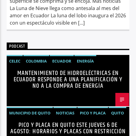
superficie se comprima y se encoja. Más noticias
La Luna de Nieve llega como antesala al mes del
amor en Ecuador La luna del lobo inaugura el 2026
con un espectáculo visible en […]
PODCAST
CELEC
COLOMBIA
ECUADOR
ENERGÍA
MANTENIMIENTO DE HIDROELÉCTRICAS EN
HIDROELÉCTRICAS
NOTICIAS
ECUADOR RESPONDE A UNA PLANIFICACIÓN Y
NO A LA COMPRA DE ENERGÍA
MUNICIPIO DE QUITO
NOTICIAS
PICO Y PLACA
QUITO
PICO Y PLACA EN QUITO ESTE JUEVES 6 DE
AGOSTO: HORARIOS Y PLACAS CON RESTRICCIÓN