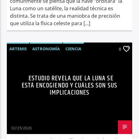
comúnmente se piensa que la nave “orbitará” la
Luna como un satélite, la realidad técnica es
distinta. Se trata de una maniobra de precisión
que utiliza la física celeste para […]
ARTEMIS
ASTRONOMÍA
CIENCIA
0
FENÓMENOS ASTRONÓMICOS
LUNA
NASA
NOTICIAS
TENDENCIAS
ESTUDIO REVELA QUE LA LUNA SE
ESTÁ ENCOGIENDO Y CUÁLES SON SUS
IMPLICACIONES
02/25/2026