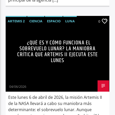
ARTEMIS 2
CIENCIA
ESPACIO
LUNA
0
NASA
NOTICIAS
TENDENCIAS
¿QUÉ ES Y CÓMO FUNCIONA EL
SOBREVUELO LUNAR? LA MANIOBRA
CRÍTICA QUE ARTEMIS II EJECUTA ESTE
LUNES
04/06/2026
Este lunes 6 de abril de 2026, la misión Artemis II
de la NASA llevará a cabo su maniobra más
determinante: el sobrevuelo lunar. Aunque