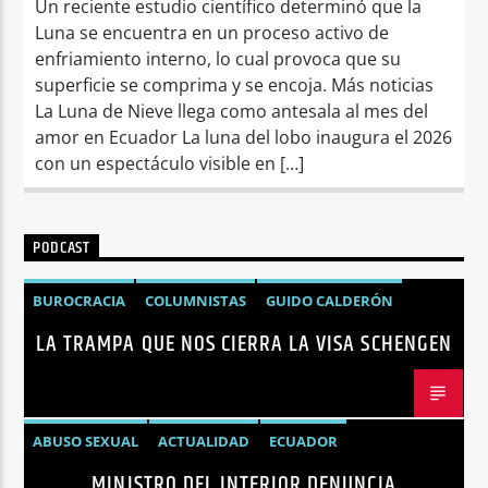
Un reciente estudio científico determinó que la
Luna se encuentra en un proceso activo de
enfriamiento interno, lo cual provoca que su
superficie se comprima y se encoja. Más noticias
La Luna de Nieve llega como antesala al mes del
amor en Ecuador La luna del lobo inaugura el 2026
con un espectáculo visible en […]
PODCAST
BUROCRACIA
COLUMNISTAS
GUIDO CALDERÓN
LA TRAMPA QUE NOS CIERRA LA VISA SCHENGEN
LIBRE COMERCIO
NOTICIAS
NOTICIAS ECUADOR
OPINIÓN
UNIÓN EUROPEA
ABUSO SEXUAL
ACTUALIDAD
ECUADOR
MINISTRO DEL INTERIOR DENUNCIA
JOHN REIMBERG
MINISTRO DEL INTERIOR
NOTICIAS