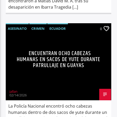
encontraron a Matías David M. A. tras su
desaparición en Ibarra Tragedia […]
ASESINATO
CRIMEN
ECUADOR
0
NOTICIAS
SEGURIDAD
SÍNTESIS NOTICIOSA
ENCUENTRAN OCHO CABEZAS
HUMANAS EN SACOS DE YUTE DURANTE
PATRULLAJE EN GUAYAS
jallan
02/14/2026
La Policía Nacional encontró ocho cabezas
humanas dentro de dos sacos de yute durante un