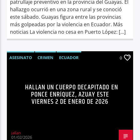
patrullaje preventivo en la provincia del Guayas. El
hallazgo ocurrió en una zona rural y se conoció
este sábado. Guayas figura entre las provincias
más golpeadas por la violencia en Ecuador. Más
noticias La violencia no cesa en Puerto López: […]
ASESINATO
CRIMEN
ECUADOR
0
NOTICIAS
SEGURIDAD
SÍNTESIS NOTICIOSA
HALLAN UN CUERPO DECAPITADO EN
PONCE ENRÍQUEZ, AZUAY ESTE
VIERNES 2 DE ENERO DE 2026
jallan
01/02/2026