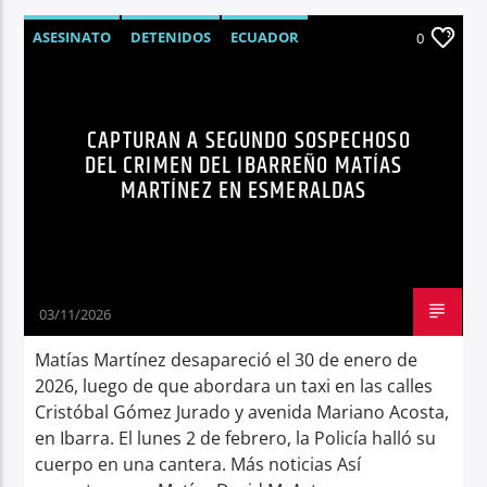
ASESINATO
DETENIDOS
ECUADOR
0
IBARRA
NOTICIAS
SEGURIDAD
SÍNTESIS NOTICIOSA
CAPTURAN A SEGUNDO SOSPECHOSO
DEL CRIMEN DEL IBARREÑO MATÍAS
MARTÍNEZ EN ESMERALDAS
03/11/2026
Matías Martínez desapareció el 30 de enero de
2026, luego de que abordara un taxi en las calles
Cristóbal Gómez Jurado y avenida Mariano Acosta,
en Ibarra. El lunes 2 de febrero, la Policía halló su
cuerpo en una cantera. Más noticias Así