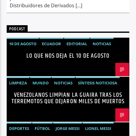
Distribuidores de Derivados […]
PODCAST
10 DE AGOSTO
ECUADOR
EDITORIAL
NOTICIAS
LO QUE NOS DEJA EL 10 DE AGOSTO
LIMPIEZA
MUNDO
NOTICIAS
SÍNTESIS NOTICIOSA
VENEZOLANOS LIMPIAN LA GUAIRA TRAS LOS
TERREMOTOS VENEZUELA
VENEZUELA
TERREMOTOS QUE DEJARON MILES DE MUERTOS
DEPORTES
FÚTBOL
JORGE MESSI
LIONEL MESSI