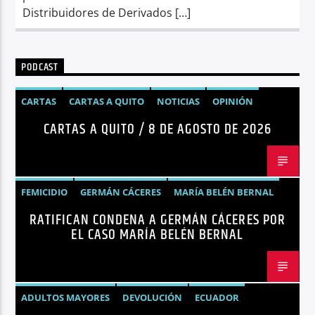
Distribuidores de Derivados […]
PODCAST
CARTAS
CARTAS A QUITO
NOTICIAS
OPINIÓN
CARTAS A QUITO / 8 DE AGOSTO DE 2026
FEMICIDIO
GERMÁN CÁCERES
MARÍA BELÉN BERNAL
RATIFICAN CONDENA A GERMÁN CÁCERES POR
NOTICIAS
SEGURIDAD
EL CASO MARÍA BELÉN BERNAL
ADULTOS MAYORES
DEVOLUCIÓN
ECUADOR