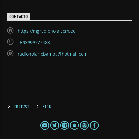
CONTACTO
https://mgradiohola.com.ec
+593999777483
radioholariobamba@hotmail.com
PODCAST
BLOG