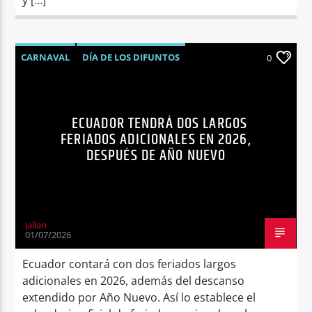
CARNAVAL
DÍA DE LOS DIFUNTOS
0
ECUADOR
FERIADOS
NOTICIAS
ECUADOR TENDRÁ DOS LARGOS
FERIADOS ADICIONALES EN 2026,
DESPUÉS DE AÑO NUEVO
jallan
01/07/2026
Ecuador contará con dos feriados largos
adicionales en 2026, además del descanso
extendido por Año Nuevo. Así lo establece el