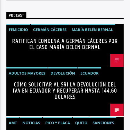
PODCAST
FEMICIDIO
GERMÁN CÁCERES
MARÍA BELÉN BERNAL
RATIFICAN CONDENA A GERMÁN CÁCERES POR
NOTICIAS
SEGURIDAD
EL CASO MARÍA BELÉN BERNAL
ADULTOS MAYORES
DEVOLUCIÓN
ECUADOR
CÓMO SOLICITAR AL SRI LA DEVOLUCIÓN DEL
NEGOCIOS
NOTICIAS
PERSONAS CON DISCAPACIDAD
IVA EN ECUADOR Y RECUPERAR HASTA 144,60
DÓLARES
AMT
NOTICIAS
PICO Y PLACA
QUITO
SANCIONES