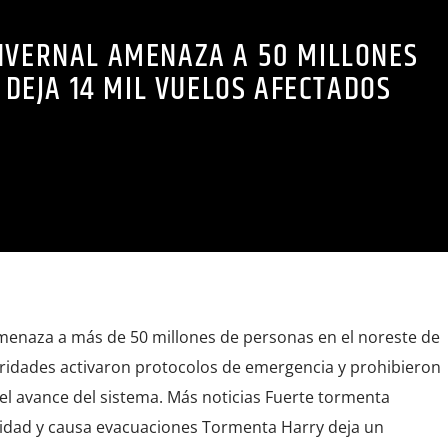
NVERNAL AMENAZA A 50 MILLONES
Y DEJA 14 MIL VUELOS AFECTADOS
menaza a más de 50 millones de personas en el noreste de
ridades activaron protocolos de emergencia y prohibieron
 el avance del sistema. Más noticias Fuerte tormenta
vidad y causa evacuaciones Tormenta Harry deja un