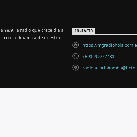
a 98.9, la radio que crece día a
CONTACTO
de con la dinámica de nuestro
https://mgradiohola.com.
+593999777483
radioholariobamba@hotm