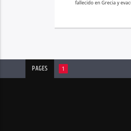
fallecido en Grecia y evac
PAGES
1