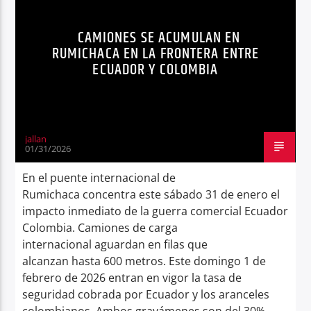
NEGOCIOS
NOTICIAS
RUMICHACA
Radio hola
CAMIONES SE ACUMULAN EN
SEGURIDAD
SÍNTESIS NOTICIOSA
RUMICHACA EN LA FRONTERA ENTRE
ECUADOR Y COLOMBIA
jallan
01/31/2026
En el puente internacional de
Rumichaca concentra este sábado 31 de enero el
impacto inmediato de la guerra comercial Ecuador
Colombia. Camiones de carga
internacional aguardan en filas que
alcanzan hasta 600 metros. Este domingo 1 de
febrero de 2026 entran en vigor la tasa de
seguridad cobrada por Ecuador y los aranceles
colombianos. Ambos gravámenes son del 30%.