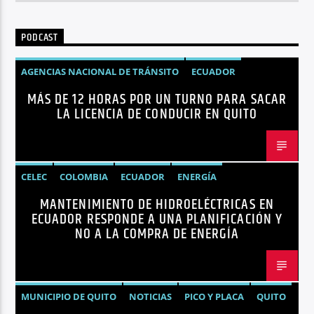
PODCAST
AGENCIAS NACIONAL DE TRÁNSITO
ECUADOR
MÁS DE 12 HORAS POR UN TURNO PARA SACAR
LICENCIAS
NOTICIAS
LA LICENCIA DE CONDUCIR EN QUITO
CELEC
COLOMBIA
ECUADOR
ENERGÍA
MANTENIMIENTO DE HIDROELÉCTRICAS EN
HIDROELÉCTRICAS
NOTICIAS
ECUADOR RESPONDE A UNA PLANIFICACIÓN Y
NO A LA COMPRA DE ENERGÍA
MUNICIPIO DE QUITO
NOTICIAS
PICO Y PLACA
QUITO