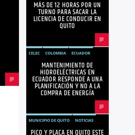
MÁS DE 12 HORAS POR UN
ECUADOR
LICENCIAS
NOTICIAS
TURNO PARA SACAR LA
LICENCIA DE CONDUCIR EN
QUITO
CELEC
COLOMBIA
ECUADOR
MANTENIMIENTO DE
ENERGÍA
HIDROELÉCTRICAS
HIDROELÉCTRICAS EN
NOTICIAS
ECUADOR RESPONDE A UNA
PLANIFICACIÓN Y NO A LA
COMPRA DE ENERGÍA
MUNICIPIO DE QUITO
NOTICIAS
PICO Y PLACA EN QUITO ESTE
PICO Y PLACA
QUITO