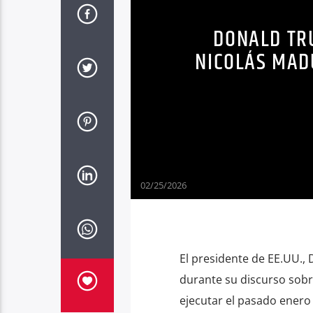
DONALD TR
NICOLÁS MADU
02/25/2026
El presidente de EE.UU.,
durante su discurso sobr
ejecutar el pasado enero