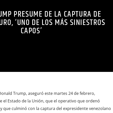
UMP PRESUME DE LA CAPTURA DE
RO, ‘UNO DE LOS MÁS SINIESTROS
CAPOS’
 Donald Trump, aseguró este martes 24 de febrero,
e el Estado de la Unión, que el operativo que ordenó
 y que culminó con la captura del expresidente venezolano