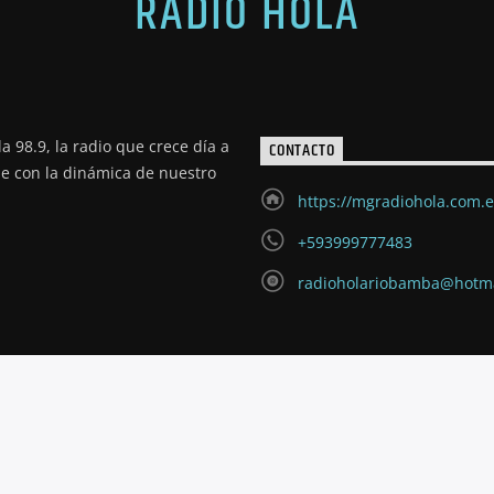
RADIO HOLA
a 98.9, la radio que crece día a
CONTACTO
de con la dinámica de nuestro
https://mgradiohola.com.
+593999777483
radioholariobamba@hotm