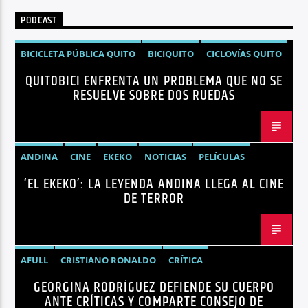
PODCAST
BICICLETA PÚBLICA QUITO
BICIQUITO
CICLOVÍAS QUITO
QUITOBICI ENFRENTA UN PROBLEMA QUE NO SE
EDITORIAL
METRO DE QUITO BICICLETA
RESUELVE SOBRE DOS RUEDAS
MOVILIDAD ACTIVA QUITO
MOVILIDAD SOSTENIBLE QUITO
NOTICIAS
PLAN MAESTRO MOVILIDAD QUITO
QUITOBICI
ANDINA
CINE
EKEKO
NOTICIAS
PELÍCULAS
‘EL EKEKO’: LA LEYENDA ANDINA LLEGA AL CINE
TENDENCIAS
TERROR
DE TERROR
AFULL
CRISTIANO RONALDO
CRÍTICA
GEORGINA RODRÍGUEZ DEFIENDE SU CUERPO
GEORGINA RODRÍGUEZ
NOTICIAS
REDES SOCIALES
ANTE CRÍTICAS Y COMPARTE CONSEJO DE