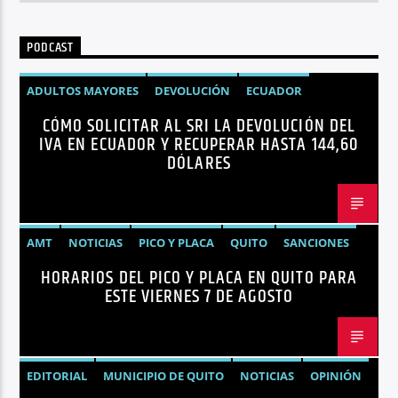
PODCAST
ADULTOS MAYORES
DEVOLUCIÓN
ECUADOR
CÓMO SOLICITAR AL SRI LA DEVOLUCIÓN DEL
NEGOCIOS
NOTICIAS
PERSONAS CON DISCAPACIDAD
IVA EN ECUADOR Y RECUPERAR HASTA 144,60
DÓLARES
AMT
NOTICIAS
PICO Y PLACA
QUITO
SANCIONES
HORARIOS DEL PICO Y PLACA EN QUITO PARA
ESTE VIERNES 7 DE AGOSTO
EDITORIAL
MUNICIPIO DE QUITO
NOTICIAS
OPINIÓN