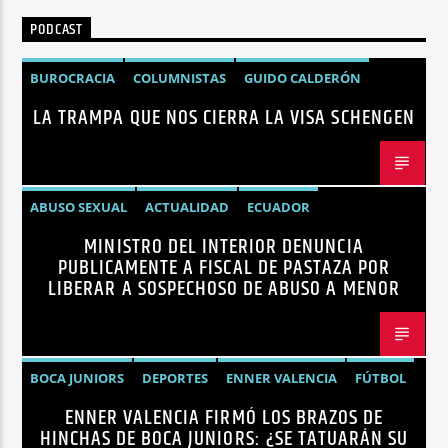
PODCAST
BUROCRACIA
COLUMNISTAS
GUIDO CALDERÓN
LA TRAMPA QUE NOS CIERRA LA VISA SCHENGEN
LIBRE COMERCIO
NOTICIAS
NOTICIAS ECUADOR
OPINIÓN
UNIÓN EUROPEA
ABUSO SEXUAL
ACTUALIDAD
ECUADOR
MINISTRO DEL INTERIOR DENUNCIA
JOHN REIMBERG
MINISTRO DEL INTERIOR
NOTICIAS
PUBLICAMENTE A FISCAL DE PASTAZA POR
SEGURIDAD
LIBERAR A SOSPECHOSO DE ABUSO A MENOR
BOCA JUNIORS
DEPORTES
ENNER VALENCIA
FÚTBOL
ENNER VALENCIA FIRMÓ LOS BRAZOS DE
NOTICIAS
HINCHAS DE BOCA JUNIORS: ¿SE TATUARÁN SU