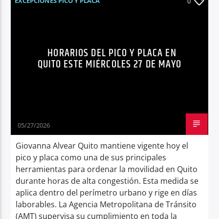
EXCEPCIONES PICO Y PLACA
0
HORARIOS PICO Y PLACA
NOTICIAS
Radio hola
PICO Y PLACA QUITO
QUITO
HORARIOS DEL PICO Y PLACA EN
SÍNTESIS NOTICIOSA
QUITO ESTE MIÉRCOLES 27 DE MAYO
05/27/2026
Giovanna Alvear Quito mantiene vigente hoy el
pico y placa como una de sus principales
herramientas para ordenar la movilidad en Quito
durante horas de alta congestión. Esta medida se
aplica dentro del perímetro urbano y rige en días
laborables. La Agencia Metropolitana de Tránsito
(AMT) supervisa su cumplimiento en toda la