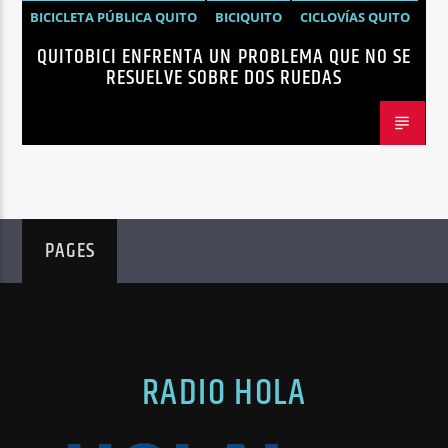
BICICLETA PÚBLICA QUITO
BICIQUITO
CICLOVÍAS QUITO
QUITOBICI ENFRENTA UN PROBLEMA QUE NO SE
EDITORIAL
METRO DE QUITO BICICLETA
RESUELVE SOBRE DOS RUEDAS
MOVILIDAD ACTIVA QUITO
MOVILIDAD SOSTENIBLE QUITO
NOTICIAS
PLAN MAESTRO MOVILIDAD QUITO
QUITOBICI
PAGES
RADIO HOLA