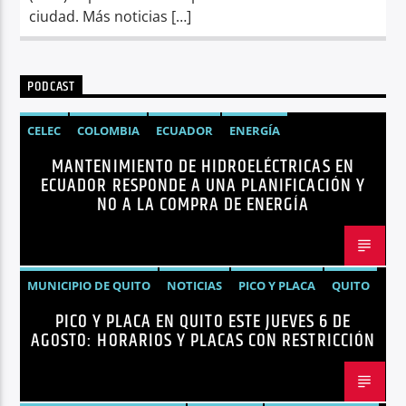
ciudad. Más noticias […]
PODCAST
CELEC
COLOMBIA
ECUADOR
ENERGÍA
MANTENIMIENTO DE HIDROELÉCTRICAS EN
HIDROELÉCTRICAS
NOTICIAS
ECUADOR RESPONDE A UNA PLANIFICACIÓN Y
NO A LA COMPRA DE ENERGÍA
MUNICIPIO DE QUITO
NOTICIAS
PICO Y PLACA
QUITO
PICO Y PLACA EN QUITO ESTE JUEVES 6 DE
AGOSTO: HORARIOS Y PLACAS CON RESTRICCIÓN