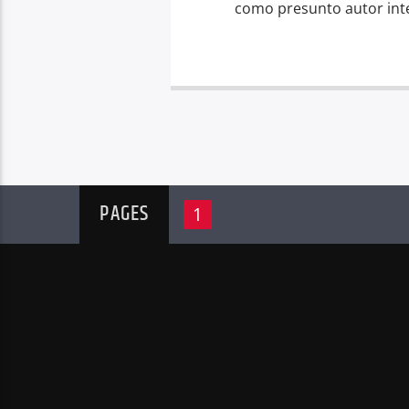
como presunto autor inte
PAGES
1