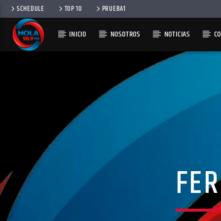
SCHEDULE
TOP 10
PRUEBA1
INICIO
NOSOTROS
NOTICIAS
C
RADIO HOLA
100
FER