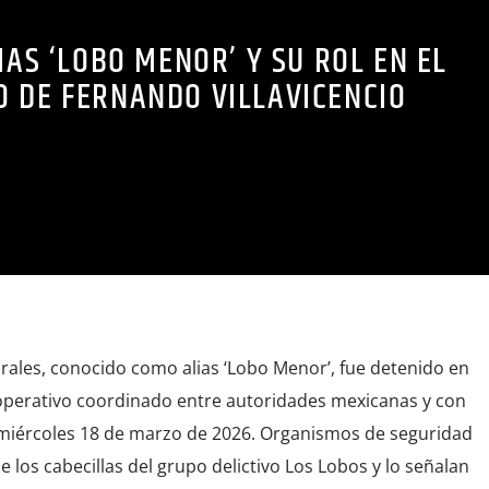
IAS ‘LOBO MENOR’ Y SU ROL EN EL
O DE FERNANDO VILLAVICENCIO
rales, conocido como alias ‘Lobo Menor’, fue detenido en
operativo coordinado entre autoridades mexicanas y con
miércoles 18 de marzo de 2026. Organismos de seguridad
e los cabecillas del grupo delictivo Los Lobos y lo señalan