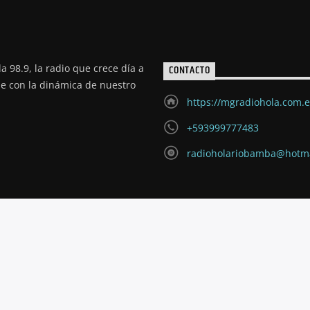
a 98.9, la radio que crece día a
CONTACTO
de con la dinámica de nuestro
https://mgradiohola.com.
+593999777483
radioholariobamba@hotm